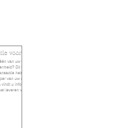
tie voor Consumenten
 één van uw bankafschriften CURO
rmeld? Dit betekent dat wij een
transactie hebben verzorgd tussen u
per van uw online aankoop. Op
vindt u informatie over online
het leveren van goederen en