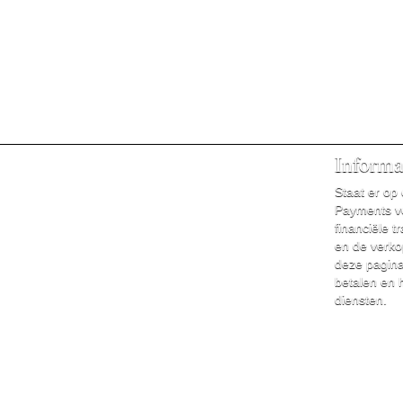
Informa
Staat er op
Payments ve
financiële 
en de verko
deze pagina 
betalen en 
diensten.