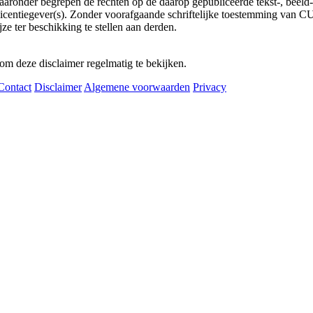
aaronder begrepen de rechten op de daarop gepubliceerde tekst-, beeld
icentiegever(s). Zonder voorafgaande schriftelijke toestemming van CUR
ze ter beschikking te stellen aan derden.
om deze disclaimer regelmatig te bekijken.
Contact
Disclaimer
Algemene voorwaarden
Privacy