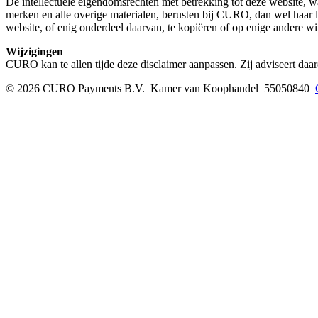
De intellectuele eigendomsrechten met betrekking tot deze website, w
merken en alle overige materialen, berusten bij CURO, dan wel haar l
website, of enig onderdeel daarvan, te kopiëren of op enige andere wij
Wijzigingen
CURO kan te allen tijde deze disclaimer aanpassen. Zij adviseert daar
© 2026 CURO Payments B.V.
Kamer van Koophandel 55050840