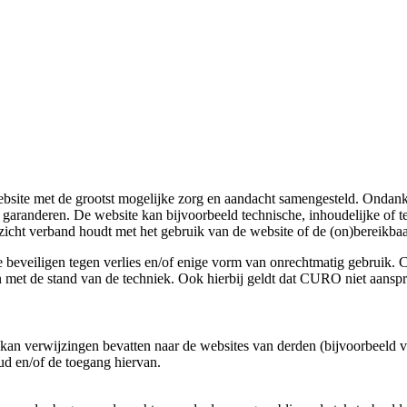
e met de grootst mogelijke zorg en aandacht samengesteld. Ondanks 
e garanderen. De website kan bijvoorbeeld technische, inhoudelijke of 
pzicht verband houdt met het gebruik van de website of de (on)bereikba
e beveiligen tegen verlies en/of enige vorm van onrechtmatig gebruik.
 met de stand van de techniek. Ook hierbij geldt dat CURO niet aanspra
.
f kan verwijzingen bevatten naar de websites van derden (bijvoorbeeld
oud en/of de toegang hiervan.