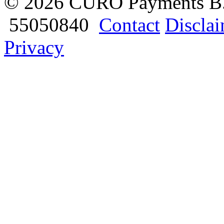
© 2026 CURO Payments B
55050840
Contact
Discla
Privacy