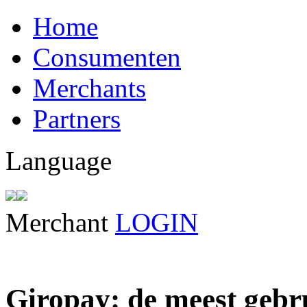
Home
Consumenten
Merchants
Partners
Language
Merchant
LOGIN
Giropay: de meest gebr