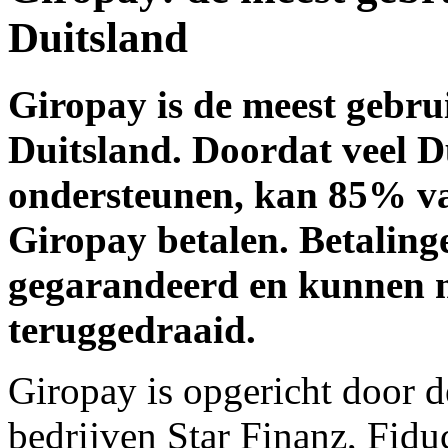
Duitsland
Giropay is de meest gebru
Duitsland. Doordat veel 
ondersteunen, kan 85% va
Giropay betalen. Betalin
gegarandeerd en kunnen n
teruggedraaid.
Giropay is opgericht door d
bedrijven Star Finanz, Fidu